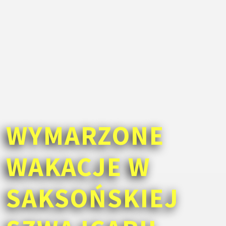
WYMARZONE
WAKACJE W
SAKSOŃSKIEJ