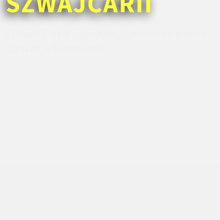
SZWAJCARII
Zrelaksuj się w najpiękniejszym niskim paśmie
górskim w Niemczech.