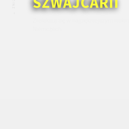
SZWAJCARII
Zrelaksuj się w najpiękniejszym nisk
Niemczech.