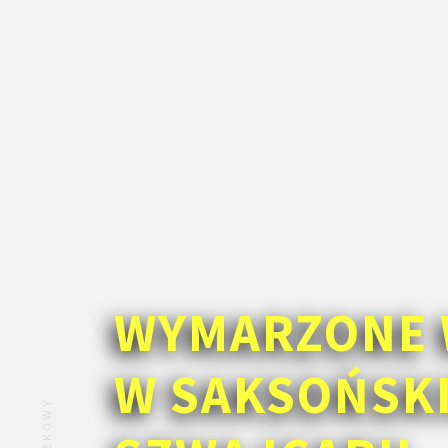
WYMARZONE 
W SAKSOŃSK
ZNIŻKOWY