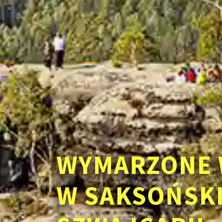
WYMARZONE 
W SAKSOŃSK
ZNIŻKOWY