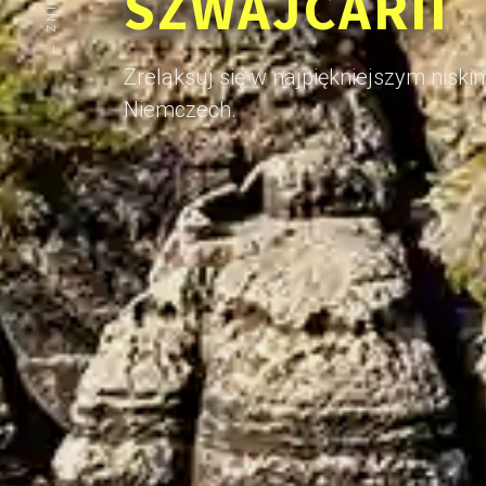
SZWAJCARII
Zrelaksuj się w najpiękniejszym nisk
Niemczech.