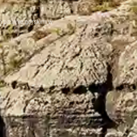
im paśmie górskim w