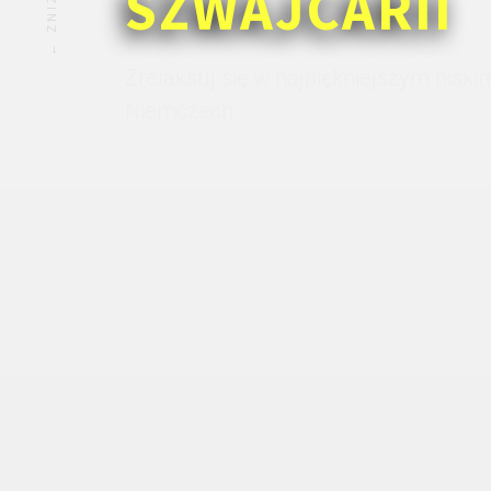
SZWAJCARII
Zrelaksuj się w najpiękniejszym nisk
Niemczech.