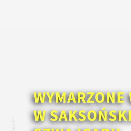
WYMARZONE 
W SAKSOŃSK
ZNIŻKOWY