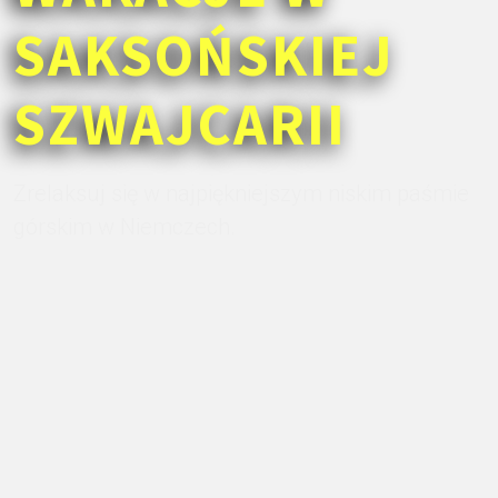
SAKSOŃSKIEJ
SZWAJCARII
Zrelaksuj się w najpiękniejszym niskim paśmie
górskim w Niemczech.