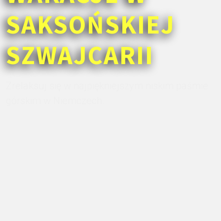
SAKSOŃSKIEJ
SZWAJCARII
Zrelaksuj się w najpiękniejszym niskim paśmie
górskim w Niemczech.