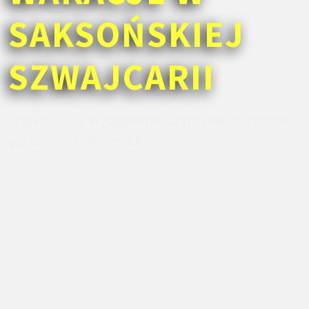
SAKSOŃSKIEJ
SZWAJCARII
Zrelaksuj się w najpiękniejszym niskim paśmie
górskim w Niemczech.