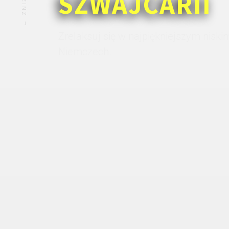
SZWAJCARII
Zrelaksuj się w najpiękniejszym nisk
Niemczech.