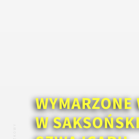
WYMARZONE 
W SAKSOŃSK
ZNIŻKOWY