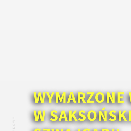
WYMARZONE 
W SAKSOŃSK
ZNIŻKOWY