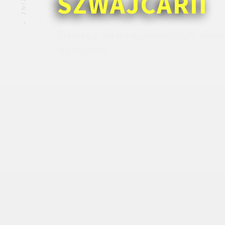
SZWAJCARII
Zrelaksuj się w najpiękniejszym nisk
Niemczech.