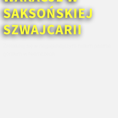
SAKSOŃSKIEJ
SZWAJCARII
Zrelaksuj się w najpiękniejszym niskim paśmie
górskim w Niemczech.