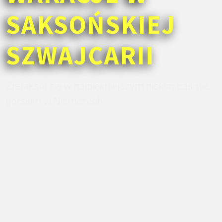
SAKSOŃSKIEJ
SZWAJCARII
Zrelaksuj się w najpiękniejszym niskim paśmie
górskim w Niemczech.