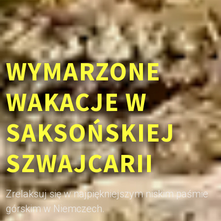
WYMARZONE
WAKACJE W
SAKSOŃSKIEJ
SZWAJCARII
Zrelaksuj się w najpiękniejszym niskim paśmie
górskim w Niemczech.