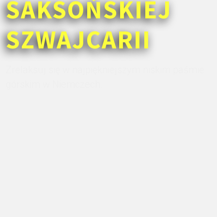
SAKSOŃSKIEJ
SZWAJCARII
Zrelaksuj się w najpiękniejszym niskim paśmie
górskim w Niemczech.