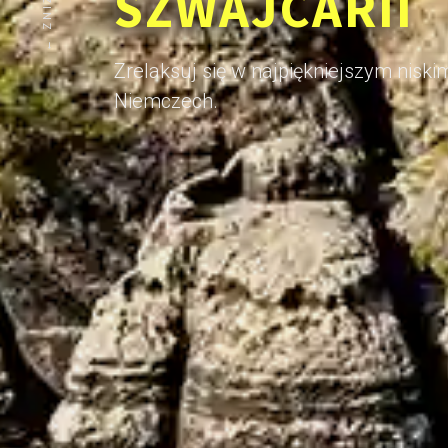
SZWAJCARII
Zrelaksuj się w najpiękniejszym nisk
Niemczech.