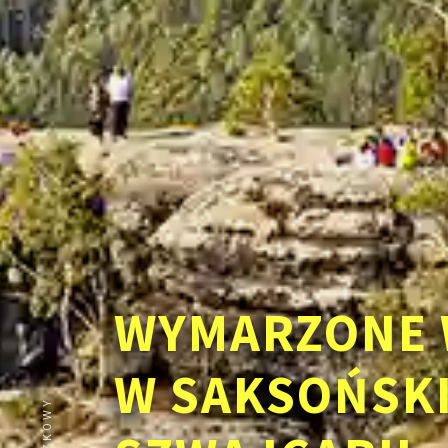
WYMARZONE 
W SAKSOŃSK
ZNIŻKOWY