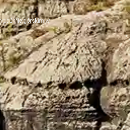
im paśmie górskim w