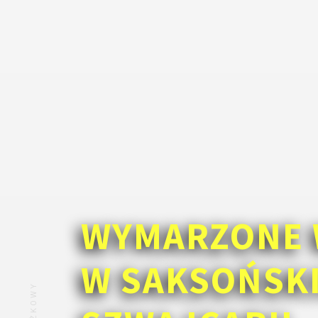
WYMARZONE 
W SAKSOŃSK
ZNIŻKOWY