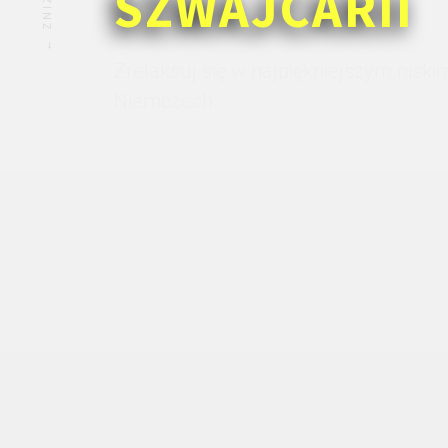
SZWAJCARII
Zrelaksuj się w najpiękniejszym nisk
Niemczech.