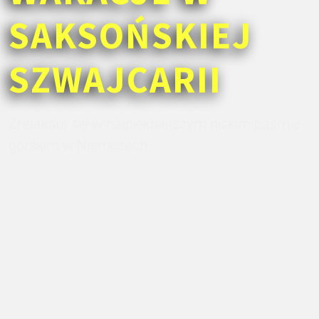
SAKSOŃSKIEJ
SZWAJCARII
Zrelaksuj się w najpiękniejszym niskim paśmie
górskim w Niemczech.