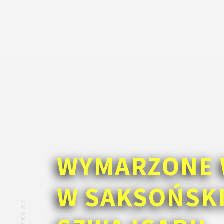
WYMARZONE 
W SAKSOŃSK
ZNIŻKOWY