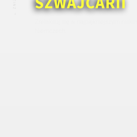
SZWAJCARII
Zrelaksuj się w najpiękniejszym nisk
Niemczech.