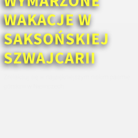
WYMARZONE
WAKACJE W
SAKSOŃSKIEJ
SZWAJCARII
Zrelaksuj się w najpiękniejszym niskim paśmie
górskim w Niemczech.