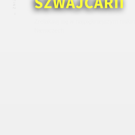
SZWAJCARII
Zrelaksuj się w najpiękniejszym nisk
Niemczech.