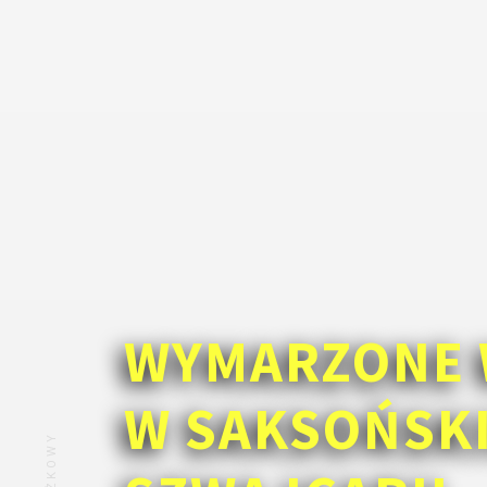
WYMARZONE 
W SAKSOŃSK
ZNIŻKOWY